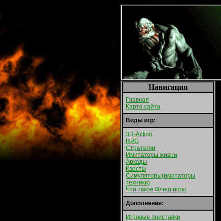
Навигация
Главная
Карта сайта
Виды игр:
3D-Action
RPG
Стратегии
Имитаторы жизни
Аркады
Квесты
Симуляторы(имитаторы
техники)
Что такое Флеш игры
Дополнения:
Игровые приставки