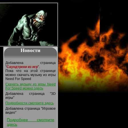
Новости
Добавлена страница
"
Саундтреки из игр
".
Пока что на этой странице
можно скачать музыку из игры
Need For Speed
Скачать музыку из игры Need
For Speed можно здесь
Добавлена страница "3D
игры"
Подробности смотрите здесь
Добавлена страница "Игровое
видео"
Подробнее смотрите
здесь