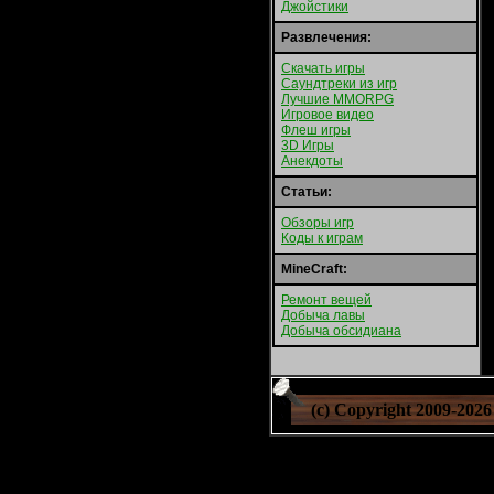
Джойстики
Развлечения:
Скачать игры
Саундтреки из игр
Лучшие MMORPG
Игровое видео
Флеш игры
3D Игры
Анекдоты
Статьи:
Обзоры игр
Коды к играм
MineCraft:
Ремонт вещей
Добыча лавы
Добыча обсидиана
(c) Copyright 2009-
2026 