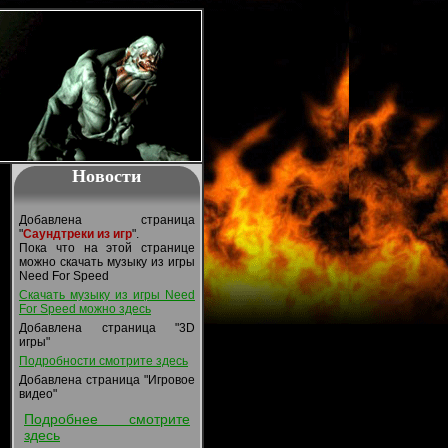
Новости
Добавлена страница
"
Саундтреки из игр
".
Пока что на этой странице
можно скачать музыку из игры
Need For Speed
Скачать музыку из игры Need
For Speed можно здесь
Добавлена страница "3D
игры"
Подробности смотрите здесь
Добавлена страница "Игровое
видео"
Подробнее смотрите
здесь