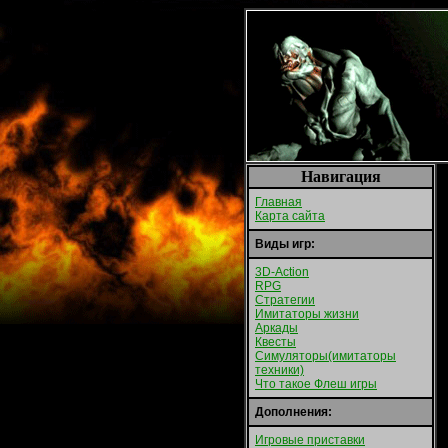
Навигация
Главная
Карта сайта
Виды игр:
3D-Action
RPG
Стратегии
Имитаторы жизни
Аркады
Квесты
Симуляторы(имитаторы
техники)
Что такое Флеш игры
Дополнения:
Игровые приставки