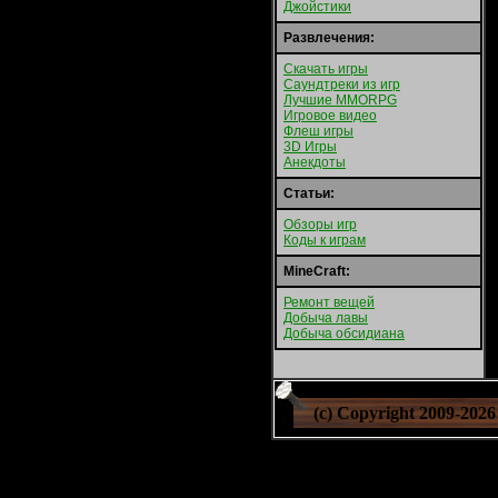
Джойстики
Развлечения:
Скачать игры
Саундтреки из игр
Лучшие MMORPG
Игровое видео
Флеш игры
3D Игры
Анекдоты
Статьи:
Обзоры игр
Коды к играм
MineCraft:
Ремонт вещей
Добыча лавы
Добыча обсидиана
(c) Copyright 2009-
2026 