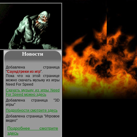
Новости
Добавлена страница
"
Саундтреки из игр
".
Пока что на этой странице
можно скачать музыку из игры
Need For Speed
Скачать музыку из игры Need
For Speed можно здесь
Добавлена страница "3D
игры"
Подробности смотрите здесь
Добавлена страница "Игровое
видео"
Подробнее смотрите
здесь