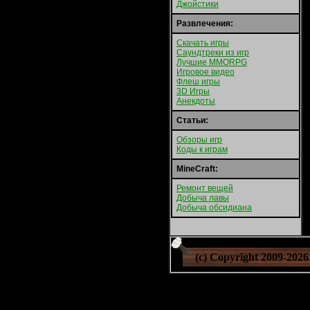
Джойстики
Развлечения:
Скачать игры
Саундтреки из игр
Лучшие MMORPG
Игровое видео
Флеш игры
3D Игры
Анекдоты
Статьи:
Обзоры игр
Коды к играм
MineCraft:
Ремонт вещей
Добыча лавы
Добыча обсидиана
(c) Copyright 2009-
2026 