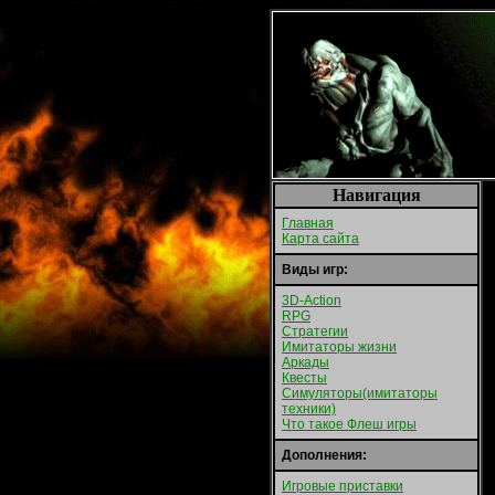
Навигация
Главная
Карта сайта
Виды игр:
3D-Action
RPG
Стратегии
Имитаторы жизни
Аркады
Квесты
Симуляторы(имитаторы
техники)
Что такое Флеш игры
Дополнения:
Игровые приставки