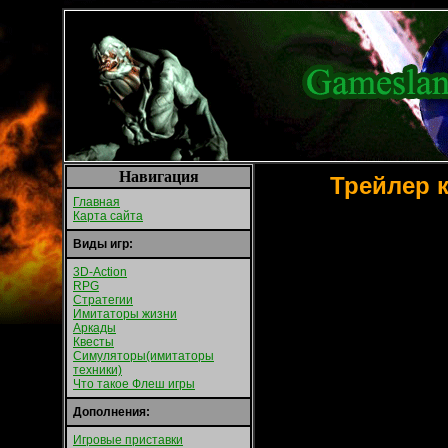
Навигация
Трейлер к
Главная
Карта сайта
Виды игр:
3D-Action
RPG
Стратегии
Имитаторы жизни
Аркады
Квесты
Симуляторы(имитаторы
техники)
Что такое Флеш игры
Дополнения:
Игровые приставки