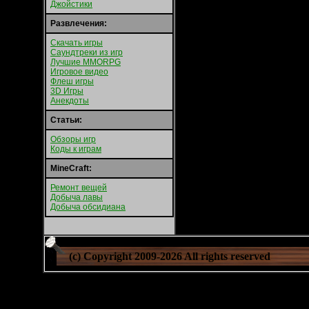
Джойстики
Развлечения:
Скачать игры
Саундтреки из игр
Лучшие MMORPG
Игровое видео
Флеш игры
3D Игры
Анекдоты
Статьи:
Обзоры игр
Коды к играм
MineCraft:
Ремонт вещей
Добыча лавы
Добыча обсидиана
(c) Copyright 2009-
2026 All rights reserved