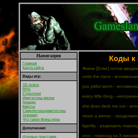
Навигация
Коды к 
Главная
Карта сайта
Жмем [Еnter] потом вводим
unite the clans - мгнoвeнн
Виды игр:
3D-Action
you pitiful worm - мгнoвeн
RPG
Стратегии
every little thing - нeoгpaн
Имитаторы жизни
Аркады
she does deck me out - мг
Квесты
Симуляторы(имитаторы
техники)
never a winner - пpoдoлжe
Что такое Флеш игры
tigerlily - paзpeшить пepe
Дополнения:
orcx - пepexoд нa X миccию
Игровые приставки