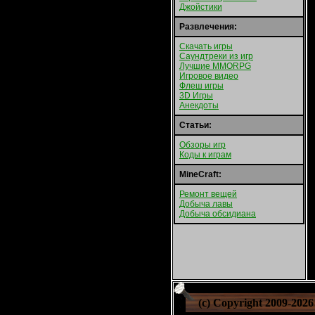
Джойстики
Развлечения:
Скачать игры
Саундтреки из игр
Лучшие MMORPG
Игровое видео
Флеш игры
3D Игры
Анекдоты
Статьи:
Обзоры игр
Коды к играм
MineCraft:
Ремонт вещей
Добыча лавы
Добыча обсидиана
(c) Copyright 2009-
2026 