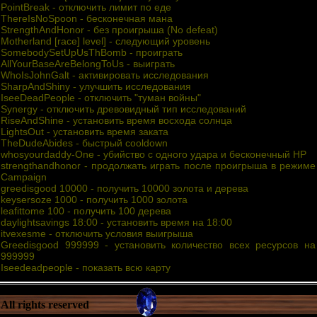
PointBreak - отключить лимит по еде
ThereIsNoSpoon - бесконечная мана
StrengthAndHonor - без проигрыша (No defeat)
Motherland [race] level] - следующий уровень
SomebodySetUpUsThBomb - проиграть
AllYourBaseAreBelongToUs - выиграть
WhoIsJohnGalt - активировать исследования
SharpAndShiny - улучшить исследования
IseeDeadPeople - отключить "туман войны"
Synergy - отключить древовидный тип исследований
RiseAndShine - установить время восхода солнца
LightsOut - установить время заката
TheDudeAbides - быстрый cooldown
whosyourdaddy-One - убийство с одного удара и бесконечный HP
strengthandhonor - продолжать играть после проигрыша в режиме
Campaign
greedisgood 10000 - получить 10000 золота и дерева
keysersoze 1000 - получить 1000 золота
leafittome 100 - получить 100 дерева
daylightsavings 18:00 - установить время на 18:00
itvexesme - отключить условия выигрыша
Greedisgood 999999 - установить количество всех ресурсов на
999999
Iseedeadpeople - показать всю карту
All rights reserved