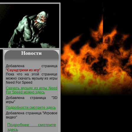
Новости
Добавлена страница
"
Саундтреки из игр
".
Пока что на этой странице
можно скачать музыку из игры
Need For Speed
Скачать музыку из игры Need
For Speed можно здесь
Добавлена страница "3D
игры"
Подробности смотрите здесь
Добавлена страница "Игровое
видео"
Подробнее смотрите
здесь