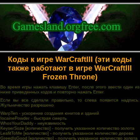
Коды к игре WarCraftIII (эти коды
также работают в игре WarCraftIII
Frozen Throne)
Во время игры нажать клавишу Enter, после этого ввести один из
ниже приведенных кодов и повторно нажать Enter.
Если вы все сделали правильно, то слева появится надпись:
Жульничество разрешено
WarpTen - ускорение создания юнитов и зданий
IocainePowder - быстрая смерть
WhosYourDaddy - неуязвимость
KeyserSoze [количество] - получить указанное количество золота
LeafitToMe [количество] - получить указанное количество дерева
GreedIsGood [количество] - получить указанное количество золота