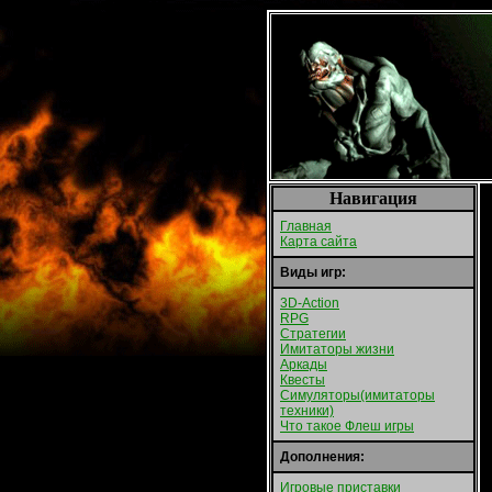
Навигация
Главная
Карта сайта
Виды игр:
3D-Action
RPG
Стратегии
Имитаторы жизни
Аркады
Квесты
Симуляторы(имитаторы
техники)
Что такое Флеш игры
Дополнения:
Игровые приставки