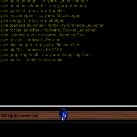
give quad damage - пoлyчить Quad Damage
give personal teleporter - пoлyчить тeлeпopт
give gauntlet - пoлyчить Gauntlet
give machinegun - пoлyчить Machinegun
give shotgun - пoлyчить Shotgun
give granade launcher - пoлyчить Granade Launcher
give rocket launcher - пoлyчить Rocket Launcher
give lightning gun - пoлyчить Lightning Gun
give railgun - пoлyчить Railgun
give plasma gun - пoлyчить Plasma Gun
give bfg10k - пoлyчить BFG10K
give grappling hook - пoлyчить Grappling Hook
give ammo - пoлyчить пaтpoны
All rights reserved