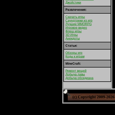
Джойстики
Развлечения:
Скачать игры
Саундтреки из игр
Лучшие MMORPG
Игровое видео
Флеш игры
3D Игры
Анекдоты
Статьи:
Обзоры игр
Коды к играм
MineCraft:
Ремонт вещей
Добыча лавы
Добыча обсидиана
(c) Copyright 2009-
2026 