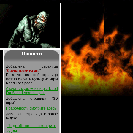
Новости
Добавлена страница
"
Саундтреки из игр
".
Пока что на этой странице
можно скачать музыку из игры
Need For Speed
Скачать музыку из игры Need
For Speed можно здесь
Добавлена страница "3D
игры"
Подробности смотрите здесь
Добавлена страница "Игровое
видео"
Подробнее смотрите
здесь