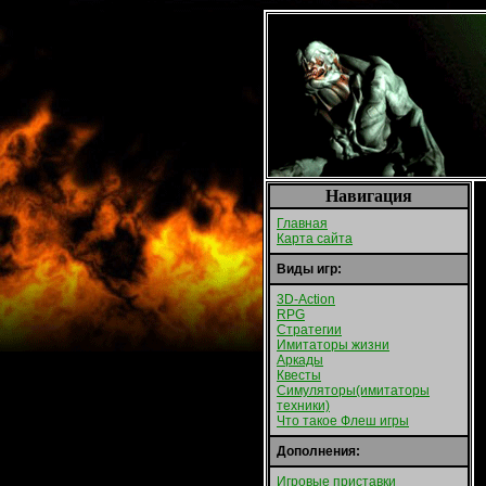
Навигация
Главная
Карта сайта
Виды игр:
3D-Action
RPG
Стратегии
Имитаторы жизни
Аркады
Квесты
Симуляторы(имитаторы
техники)
Что такое Флеш игры
Дополнения:
Игровые приставки