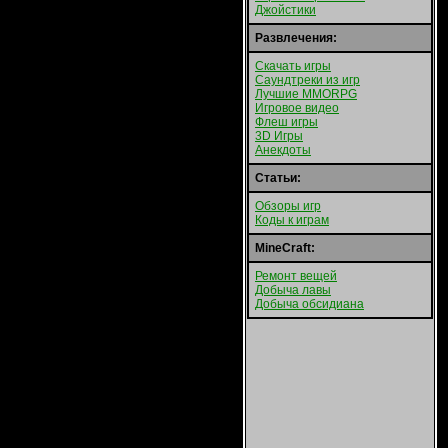
Джойстики
Развлечения:
Скачать игры
Саундтреки из игр
Лучшие MMORPG
Игровое видео
Флеш игры
3D Игры
Анекдоты
Статьи:
Обзоры игр
Коды к играм
MineCraft:
Ремонт вещей
Добыча лавы
Добыча обсидиана