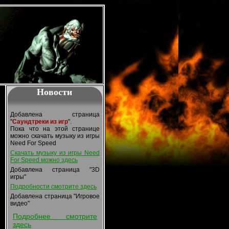
Новости
Добавлена страница
"
Саундтреки из игр
".
Пока что на этой странице
можно скачать музыку из игры
Need For Speed
Скачать музыку из игры Need
For Speed можно здесь
Добавлена страница "3D
игры"
Подробности смотрите здесь
Добавлена страница "Игровое
видео"
Подробнее смотрите
здесь