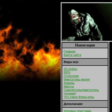
Навигация
Главная
Карта сайта
Виды игр:
3D-Action
RPG
Стратегии
Имитаторы жизни
Аркады
Квесты
Симуляторы(имитаторы
техники)
Что такое Флеш игры
Дополнения:
Игровые приставки