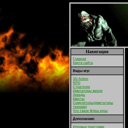
Навигация
Главная
Карта сайта
Виды игр:
3D-Action
RPG
Стратегии
Имитаторы жизни
Аркады
Квесты
Симуляторы(имитаторы
техники)
Что такое Флеш игры
Дополнения:
Игровые приставки