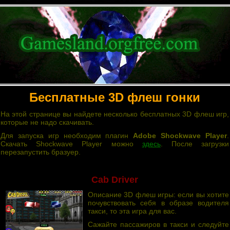
Бесплатные 3D флеш гонки
На этой странице вы найдете несколько бесплатных 3D флеш игр,
которые не надо скачивать.
Для запуска игр необходим плагин
Adobe Shockwave Player
.
Скачать Shockwave Player можно
здесь
. После загрузки
перезапустить бразуер.
Cab Driver
Описание 3D флеш игры: если вы хотите
почувствовать себя в образе водителя
такси, то эта игра для вас.
Сажайте пассажиров в такси и следуйте